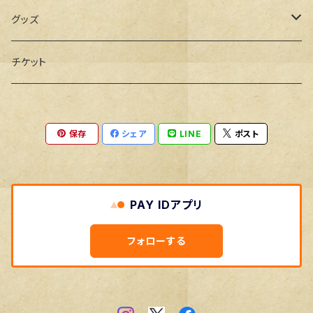
CD
グッズ
デモ音源
DVD
Tシャツ
チケット
シングル
半袖
アウター
保存
シェア
LINE
ポスト
ミニアルバム
長袖
スタジアムジャケット
スウェット
アルバム
七分袖
トレーナー
タオル
PAY IDアプリ
パーカー
バッグ
フォローする
トート
その他
サコッシュ