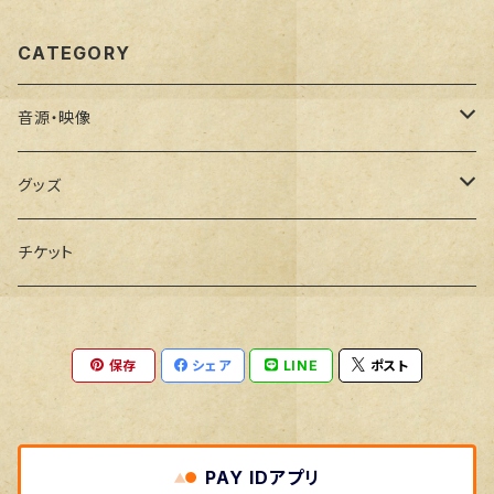
CATEGORY
音源・映像
CD
グッズ
デモ音源
DVD
Tシャツ
チケット
シングル
半袖
アウター
保存
シェア
LINE
ポスト
ミニアルバム
長袖
スタジアムジャケット
スウェット
アルバム
七分袖
トレーナー
タオル
PAY IDアプリ